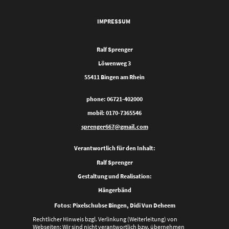
IMPRESSUM
Ralf Sprenger
Löwenweg 3
55411 Bingen am Rhein
phone: 06721-402000
mobil: 0170-7365546
sprenger667@gmail.com
Verantwortlich für den Inhalt:
Ralf Sprenger
Gestaltung und Realisation:
Hängerbänd
Fotos: Pixelschubse Bingen, Didi Vun Deheem
Rechtlicher Hinweis bzgl. Verlinkung (Weiterleitung) von
Webseiten: Wir sind nicht verantwortlich bzw. übernehmen