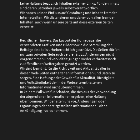
keine Haftung bezüglich Inhalten externer Links. Für den Inhalt
sind deren Betreiber jeweils selbst verantwortlich.
Wir haben keinen Einfluss auf Gestaltung und Inhalte fremder
Internetseiten. Wir distanzieren uns daher von allen fremden
Inhalten, auch wenn unsere Seite auf diese externen Seiten
verweist.
Rechtlicher Hinweis: Das Layout der Homepage, die
verwendeten Grafiken und Bilder sowie die Sammlung der
Beiträge sind teils urheberrechtlich geschützt. Die Seiten dürfen
nur zum privaten Gebrauch vervielfältigt, Änderungen nicht
vorgenommen und Vervielfältigungen weder verbreitet noch
zu öffentlichen Weitergaben genutzt werden.
Wir sind bemüht, für die Richtigkeit und Aktualität aller in
diesen Web-Seiten enthaltenen Informationen und Daten zu
sorgen. Eine Haftung oder Gewähr für Aktualität, Richtigkeit
und Vollständigkeit der in der Webseite enthaltenen
Informationen wird nicht übernommen.
In keinem Fall wird für Schäden, die sich aus der Verwendung
der abgerufenen Informationen ergeben, eine Haftung
übernommen. Wir behalten uns vor, Änderungen oder
Ergänzungen der bereitgestellten Informationen - ohne
Ankündigung - vorzunehmen.