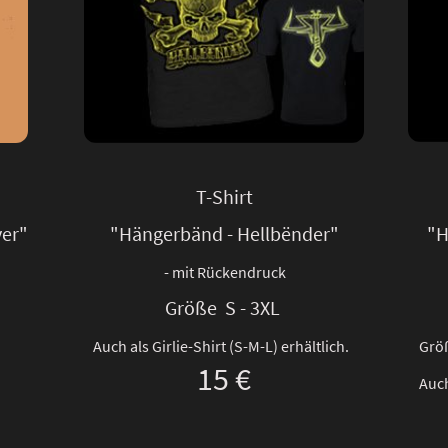
T-Shirt
ver"
"Hängerbänd - Hellbënder"
"H
- mit Rückendruck
Größe S - 3XL
Auch als Girlie-Shirt (S-M-L) erhältlich.
Größ
15 €
Auch
.