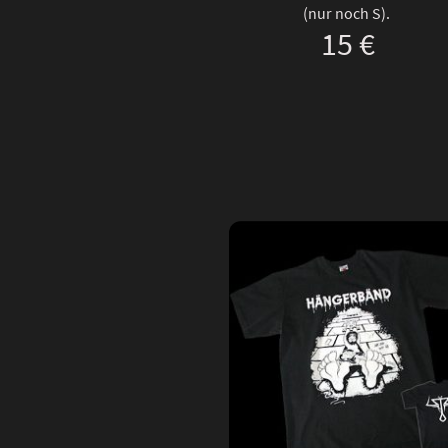
(nur noch S).
15 €