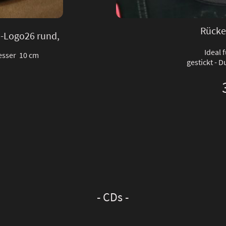
Rücke
-Logo26 rund,
Ideal 
esser 10 cm
gestickt - 
- CDs -