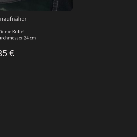
naufnäher
für die Kutte!
Durchmesser 24 cm
35 €